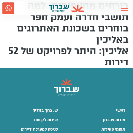
בורחים מהצפיפות: למה
Ski
t
תושבי חדרה ועמק חפר
conten
בוחרים בשכונת האתרוגים
אודות ש.ברוך
2917
באליכין
גם בווטסאפ
נווטו אלינו
אליכין: היתר לפרויקט של 52
תחומי פעילות
דירות
קשרי משקיעים
מדיה
קריירה
ראשי
ש. ברוך במדיה
אודות ש.ברוך
שירות לקוחות
שירות לקוחות
תחומי פעילות
כניסה למערכת דיירים