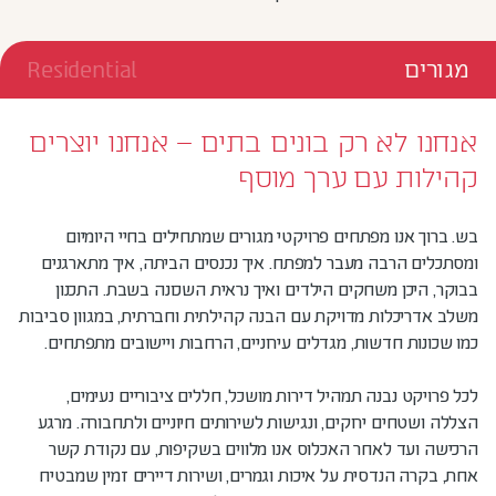
מגורים
Residential
אנחנו לא רק בונים בתים – אנחנו יוצרים
קהילות עם ערך מוסף
בש. ברוך אנו מפתחים פרויקטי מגורים שמתחילים בחיי היומיום
ומסתכלים הרבה מעבר למפתח. איך נכנסים הביתה, איך מתארגנים
בבוקר, היכן משחקים הילדים ואיך נראית השכונה בשבת. התכנון
משלב אדריכלות מדויקת עם הבנה קהילתית וחברתית, במגוון סביבות
כמו שכונות חדשות, מגדלים עירוניים, הרחבות ויישובים מתפתחים.
לכל פרויקט נבנה תמהיל דירות מושכל, חללים ציבוריים נעימים,
הצללה ושטחים ירוקים, ונגישות לשירותים חיוניים ולתחבורה. מרגע
הרכישה ועד לאחר האכלוס אנו מלווים בשקיפות, עם נקודת קשר
אחת, בקרה הנדסית על איכות וגמרים, ושירות דיירים זמין שמבטיח