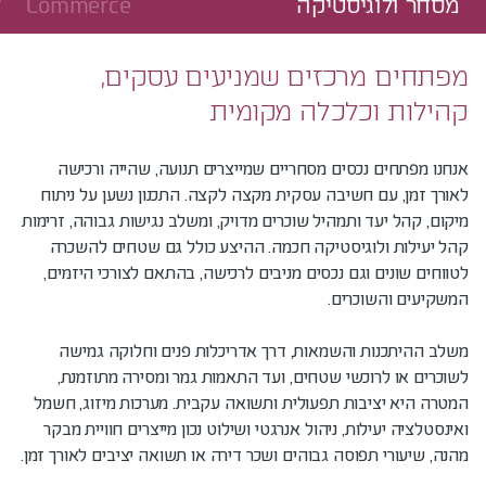
מסחר ולוגיסטיקה
Commerce
מפתחים מרכזים שמניעים עסקים,
קהילות וכלכלה מקומית
אנחנו מפתחים נכסים מסחריים שמייצרים תנועה, שהייה ורכישה
לאורך זמן, עם חשיבה עסקית מקצה לקצה. התכנון נשען על ניתוח
מיקום, קהל יעד ותמהיל שוכרים מדויק, ומשלב נגישות גבוהה, זרימות
קהל יעילות ולוגיסטיקה חכמה. ההיצע כולל גם שטחים להשכרה
לטווחים שונים וגם נכסים מניבים לרכישה, בהתאם לצורכי היזמים,
המשקיעים והשוכרים.
משלב ההיתכנות והשמאות, דרך אדריכלות פנים וחלוקה גמישה
לשוכרים או לרוכשי שטחים, ועד התאמות גמר ומסירה מתוזמנת,
המטרה היא יציבות תפעולית ותשואה עקבית. מערכות מיזוג, חשמל
ואינסטלציה יעילות, ניהול אנרגטי ושילוט נכון מייצרים חוויית מבקר
מהנה, שיעורי תפוסה גבוהים ושכר דירה או תשואה יציבים לאורך זמן.