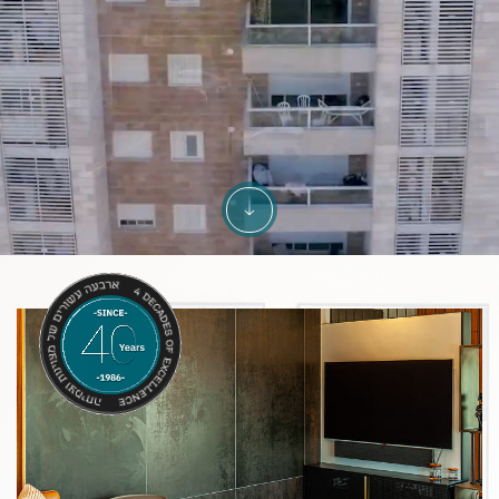
הקמת
כונות
מתחמי
גורים,
גדלי
וקרה,
נייני
וטיק,
מודי
רקע
עד
3,000
מבנים
+
סחריים,
רחבות
יחידות דיור שנמסרו ברחבי הארץ
ישובים
בינוי
50,000
יבורי
מ”ר
סטנדרטים
של שטחי מסחר ותעשייה
גבוהים
יותר
4,627
וך
+
קפדה
ל
יחידות דיור בשלבי תכנון והקמה