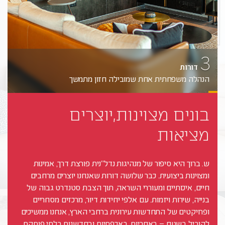
יכות,
15
ירות
אמינות
ערים
לא
פרויקטים פעילים ומתוכננים בפריסה ארצית
שרות.
3
דורות
הנהלה משפחתית אחת שמובילה חזון מתמשך
בונים מצוינות,יוצרים
מציאות
ש. ברוך היא סיפור של מנהיגות נדל"נית פורצת דרך, אמינות
ומצוינות ביצועית. כבר שלושה דורות שאנחנו יוצרים מרחבים
חיים, איכותיים ומעוררי השראה, תוך הצבת סטנדרט גבוה של
בנייה, שירות ויזמות. עם אלפי יחידות דיור, מרכזים מסחריים
ופרויקטים של התחדשות עירונית ברחבי הארץ, אנחנו ממשיכים
להוביל בשטח – באחריות, באכפתיות ובחדשנות בלתי פוסקת.