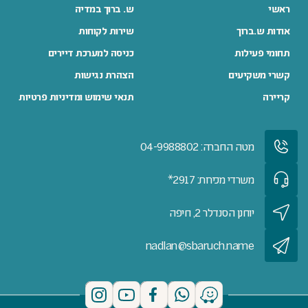
ראשי
ש. ברוך במדיה
אודות ש.ברוך
שירות לקוחות
תחומי פעילות
כניסה למערכת דיירים
קשרי משקיעים
הצהרת נגישות
קריירה
תנאי שימוש ומדיניות פרטיות
מטה החברה: 04-9988802
משרדי מכירות: 2917*
יוחנן הסנדלר 2, חיפה
nadlan@sbaruch.name