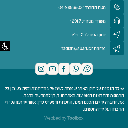
מטה החברה: 04-9988802
משרדי מכירות: 2917*
יוחנן הסנדלר 2, חיפה
nadlan@sbaruch.name
© כל הזכויות על תוכן האתר שמורות לשמואל ברוך יזמות ובניה בע"מ | כל
התמונות וההדמיות המופיעות באתר הנ"ל, הן להמחשה בלבד.
את החברה יחייבו הסכם המכר, התכניות והמפרט כדין, אשר ייחתמו על ידי
החברה ועל ידי הרוכשים.