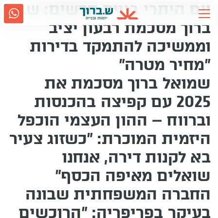
עם היתרי בנייה חדשים: ש.
Ski
t
ברוך מסכמת רבעון יציב
conten
וממשיכה להתמקד בדירות
אודות ש.ברוך
2917
"מחיר מטרה"
גם בווטסאפ
נווטו אלינו
שמואל ברוך מסכמת את
תחומי פעילות
2025 עם קפיצה בהכנסות
קשרי משקיעים
וברווח – ההון העצמי הוכפל
היזמית המוכרת: "כשזוג צעיר
מדיה
בא לקנות דירה, אנחנו
שואלים מאיפה הכסף"
קריירה
החברה המשפחתית שבונה
בעיקר בפריפריה: "הרוכשים
שירות לקוחות