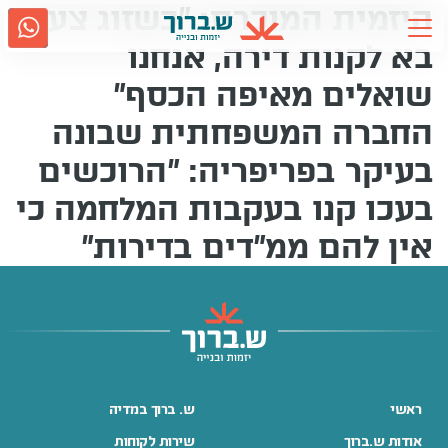
היזמית המוכרת: "כשזוג צעיר
Ski
t
בא לקנות דירה, אנחנו
conten
שואלים מאיפה הכסף"
אודות ש.ברוך
2917
החברה המשפחתית שבונה
גם בווטסאפ
נווטו אלינו
בעיקר בפריפריה: "הרוכשים
תחומי פעילות
בעכו קנו בעקבות המלחמה כי
קשרי משקיעים
אין להם ממ"דים בדירות"
מדיה
קריירה
ראשי
ש. ברוך במדיה
שירות לקוחות
אודות ש.ברוך
שירות לקוחות