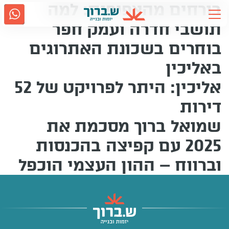
בורחים מהצפיפות: למה
Ski
t
תושבי חדרה ועמק חפר
conten
בוחרים בשכונת האתרוגים
אודות ש.ברוך
2917
באליכין
גם בווטסאפ
נווטו אלינו
אליכין: היתר לפרויקט של 52
תחומי פעילות
דירות
קשרי משקיעים
שמואל ברוך מסכמת את
2025 עם קפיצה בהכנסות
מדיה
וברווח – ההון העצמי הוכפל
קריירה
שירות לקוחות