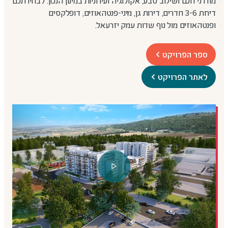
מודרני חכם ושילוב טבע, אקולוגיה ועירוניות במינון הנכון. לבחירתכם
דירות 3-6 חדרים, דירות גן, מיני-פנטהאוזים, דופלקסים
ופנטהאוזים מול נוף שדות עמק יזרעאל.
ספר הפרויקט
קובץ
מסוג
לאתר הפרויקט
PDF
קובץ
וידאו