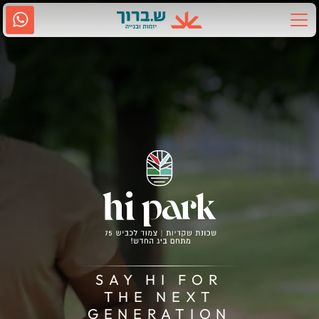
Ski
t
conten
אודות ש.ברוך
2917
גם בווטסאפ
נווטו אלינו
תחומי פעילות
קשרי משקיעים
מדיה
קריירה
SAY HI FOR
THE NEXT
שירות לקוחות
GENERATION