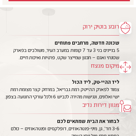
רובע בוטיק ירוק
שכונה חדשה, מרחבים פתוחים
5 בניינים בני 3 עד 7 קומות במערב העיר, משולבים בפארק
שכונתי ואגם – תכנון שמייצר שקט, פרטיות ואיכות חיים.
מיקום מנצח
ליד ההיי-טק, ליד הכול
צמוד לפארק ההייטק רמת גבריאל, במרחק קצר מצומת רמת
ישי ואלונים, ונגישות מהירה לכביש 6 ולכל עורקי התנועה בצפון.
מגוון דירות נדיב
לבחור את הבית שמתאים לכם
3-6 חד׳, גן, מיני-פנטהאוזים, דופלקסים ופנטהאוזים – כולם
בתכנון חכם מול נופי העמק.