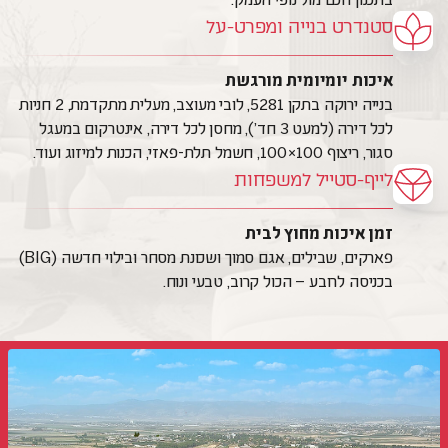
סטנדרט בנייה ומפרט-על
איכות יומיומית מורגשת
בנייה ירוקה בתקן 5281, לובי מעוצב, מעלית מתקדמת, 2 חניות
לכל דירה (למעט 3 חד'), מחסן לכל דירה, אינטרקום במעגל
סגור, ריצוף 100×100, חשמל תלת-פאזי, הכנות למיזוג ועוד.
לייף-סטייל למשפחות
זמן איכות מחוץ לבית
פארקים, שבילים, אגם סמוך ושכונת מסחר ובילוי חדשה (BIG)
בכניסה לרובע – הכול קרוב, טבעי ונוח.