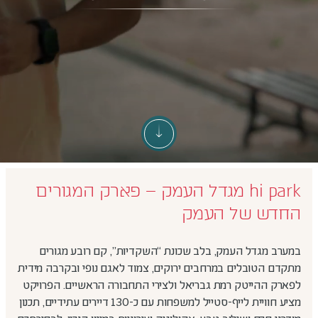
hi park מגדל העמק – פארק המגורים
החדש של העמק
במערב מגדל העמק, בלב שכונת “השקדיות”, קם רובע מגורים
מתקדם הטובלים במרחבים ירוקים, צמוד לאגם נופי ובקרבה מידית
לפארק ההייטק רמת גבריאל ולצירי התחבורה הראשיים. הפרויקט
מציע חוויית לייף-סטייל למשפחות עם כ-130 דיירים עתידיים, תכנון