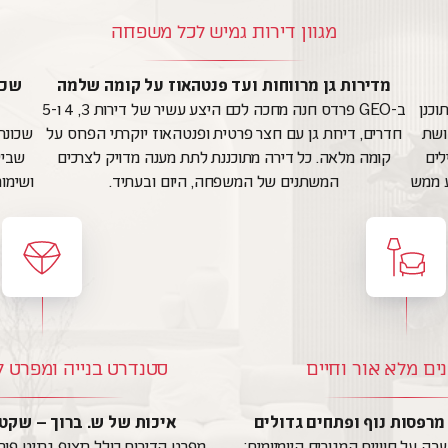
מגוון דירות גמיש לכל משפחה
מדירות גן מרווחות ועד פנטהאוז על קומה שלמה
שכו
וכנן
ב-GEO פרדס חנה מחכה לכם היצע עשיר של דירות 3, 4 ו-5
ושת
חדרים, דירות גן עם חצר פרטית ופנטהאוז יוקרתי הפרוס על
שכונת 
לים
קומה מלאה. כל דירה מתוכננת לתת מענה מדויק לצרכים
שביל
 ממש
המשתנים של המשפחה, היום ובעתיד.
ושימור
נים מלא אור וחיים
סטנדרט בנייה ומפרט 
מרפסות נוף ופתחים גדולים
איכות של ש. ברוך – שקט
ה על חוויית המגורים היומיומית:
מפרט הדירות כולל ריצוף גרניט פור