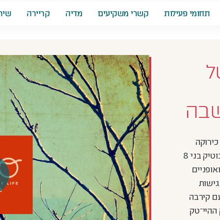
תחומי פעילות
קשרי משקיעים
מדיה
קריירה
שיר
NATURE OF LIFE
ל
שבה
כירוקה
ומקיימת, קם מתחם GEO: ארבעה בנייני בוטיק בני 8
אופניים
גישות
כביש 6 ולחוף, עם קירבה
7 דק’ לפארק ההיי־טק