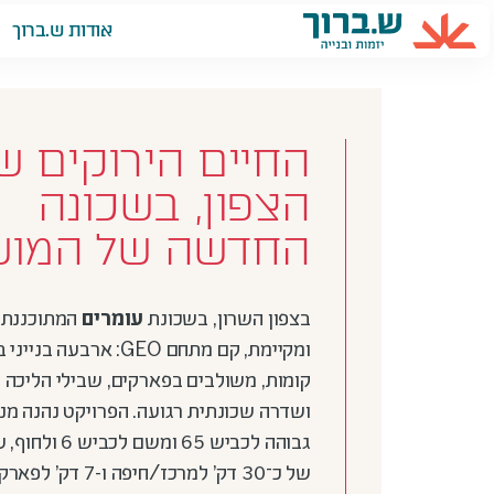
Ski
אודות ש.ברוך
t
conten
החיים הירוקים ש
הצפון, בשכונה
החדשה של המו
בצפון השרון, בשכונת
עומרים
המתוכננת 
קומות, משולבים בפארקים, שבילי הליכה ו
ושדרה שכונתית רגועה. הפרויקט נהנה מנ
גבוהה לכביש 65 ומשם ל
של כ־30 דק’ למרכז/חיפה ו-