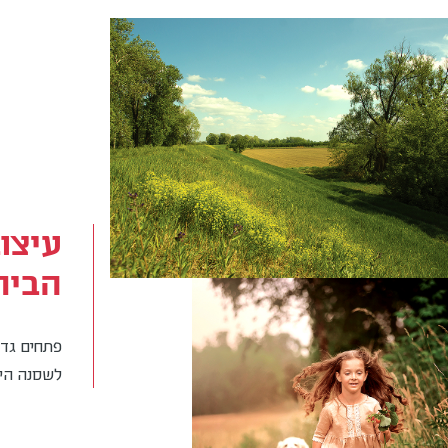
עיצו
הבית
פתחים גדול
לשכונה הירוקה-לestyle