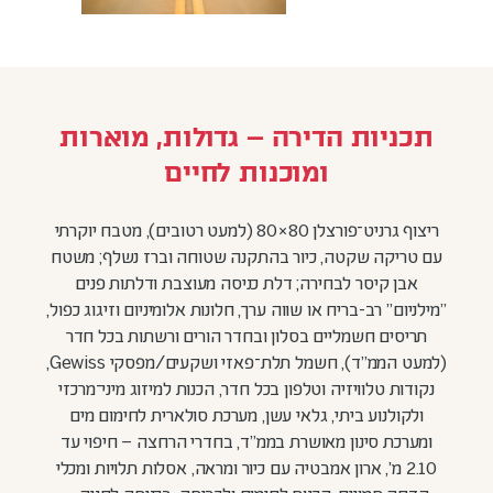
תכניות הדירה – גדולות, מוארות
ומוכנות לחיים
ריצוף גרניט־פורצלן 80×80 (למעט רטובים), מטבח יוקרתי
עם טריקה שקטה, כיור בהתקנה שטוחה וברז נשלף; משטח
אבן קיסר לבחירה; דלת כניסה מעוצבת ודלתות פנים
"מילניום" רב-בריח או שווה ערך, חלונות אלומיניום וזיגוג כפול,
תריסים חשמליים בסלון ובחדר הורים ורשתות בכל חדר
(למעט הממ"ד), חשמל תלת־פאזי ושקעים/מפסקי Gewiss,
נקודות טלוויזיה וטלפון בכל חדר, הכנות למיזוג מיני־מרכזי
ולקולנוע ביתי, גלאי עשן, מערכת סולארית לחימום מים
ומערכת סינון מאושרת בממ"ד, בחדרי הרחצה – חיפוי עד
2.10 מ׳, ארון אמבטיה עם כיור ומראה, אסלות תלויות ומכלי