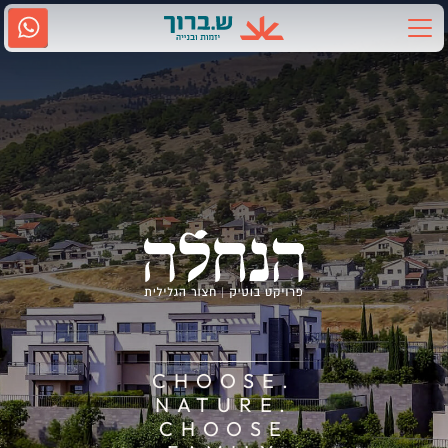
Ski
t
conten
אודות ש.ברוך
2917
גם בווטסאפ
נווטו אלינו
תחומי פעילות
קשרי משקיעים
מדיה
קריירה
.CHOOSE
NATURE.
CHOOSE
שירות לקוחות