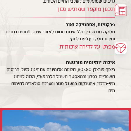
נדיבים שמתאימים לשלבי החיים השונים.
תכנון מוקפד שמרגיש נכון
פרקטיות, אסתטיקה ואור
חלוקה חכמה בין חלל אירוח מרווח לאזורי שינה, פתחים רחבים
וחיבור חלק בין פנים לחוץ.
מפרט-על לדירה איכותית
איכות יומיומית מורגשת
ריצוף פורצלן 80×80, חלונות אלומיניום עם זיגוג כפול, תריסים
חשמליים בסלון ובמאסטר, חשמל תלת־פאזי, הכנה למיזוג
מיני-מרכזי, אינטרקום במעגל סגור ומערכת סולארית לחימום
מים.