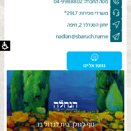
מטה החברה: 04-9988802
משרדי מכירות: 2917*
יוחנן הסנדלר 2, חיפה
nadlan@sbaruch.name
נווטו אלינו
נוף לגולן. בית לגדול בו.