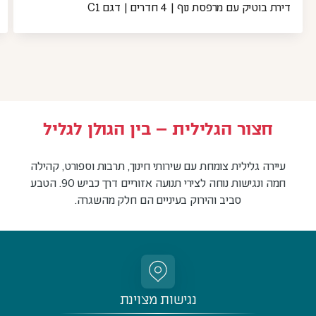
דירת בוטיק עם מרפסת נוף | 4 חדרים | דגם C1
קובץ
ק
מסוג
מ
F
PDF
חצור הגלילית – בין הגולן לגליל
עיירה גלילית צומחת עם שירותי חינוך, תרבות וספורט, קהילה
חמה ונגישות נוחה לצירי תנועה אזוריים דרך כביש 90. הטבע
סביב והירוק בעיניים הם חלק מהשגרה.
נגישות מצוינת