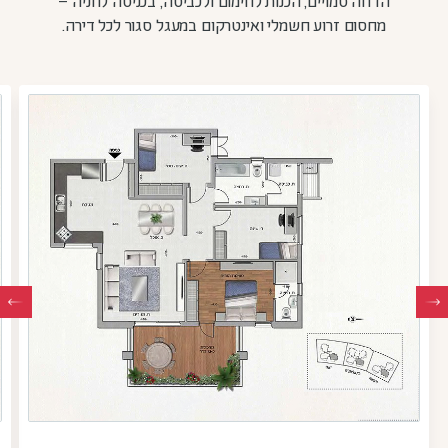
הדחה סמויים, הכנות לחימום ולכביסה, בכניסה לחניה –
מחסום זרוע חשמלי ואינטרקום במעגל סגור לכל דירה.