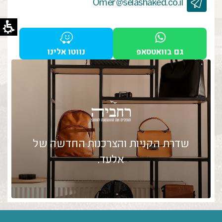
Omer@selashaked.co.il
גם בוואטסאפ
נווטו אלינו
שדרת הקניות והצרכנות החדשה של
אלעד.