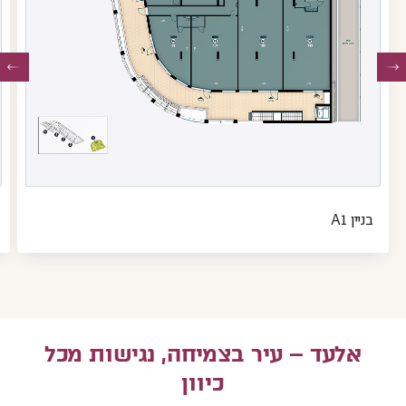
בניין A1
קובץ
ק
מסוג
מ
F
PDF
אלעד – עיר בצמיחה, נגישות מכל
כיוון