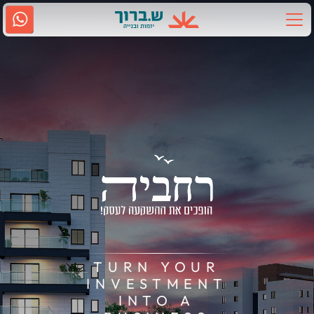
Ski
t
conten
אודות ש.ברוך
2917
גם בווטסאפ
נווטו אלינו
תחומי פעילות
קשרי משקיעים
מדיה
קריירה
TURN YOUR
INVESTMENT
INTO A
שירות לקוחות