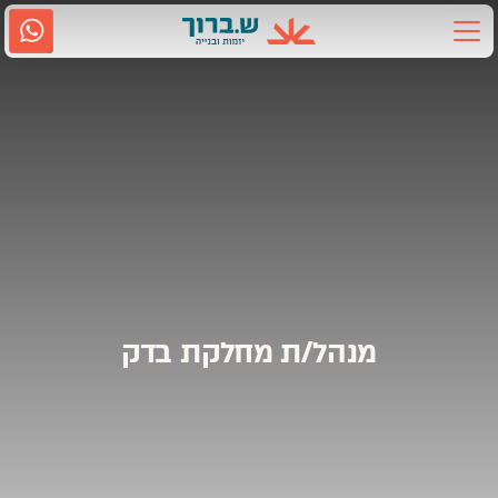
Ski
t
conten
אודות ש.ברוך
2917
גם בווטסאפ
נווטו אלינו
תחומי פעילות
קשרי משקיעים
מדיה
מנהל/ת מחלקת בדק
קריירה
שירות לקוחות