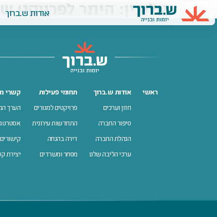
אליכין: היתר לפרויקט של 52 דיר
Ski
אודות ש.ברוך
t
conten
ראשי
אודות ש.ברוך
תחומי פעילות
קשרי מ
חזון וערכים
פרויקטים למגורים
הערך המ
סיפור החברה
התחדשות עירונית
אסטרטגי
הנהלת החברה
דירה בהנחה
קישורים 
ערכי הליבה שלנו
מסחר ומשרדים
יצירת קשר