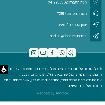
מטה החברה: 04-9988802
משרדי מכירות: 2917*
יוחנן הסנדלר 2, חיפה
nadlan@sbaruch.name
© כל הזכויות על תוכן האתר שמורות לשמואל ברוך יזמות ובניה בע"מ | כל
התמונות וההדמיות המופיעות באתר הנ"ל, הן להמחשה בלבד.
את החברה יחייבו הסכם המכר, התכניות והמפרט כדין, אשר ייחתמו על ידי
החברה ועל ידי הרוכשים.