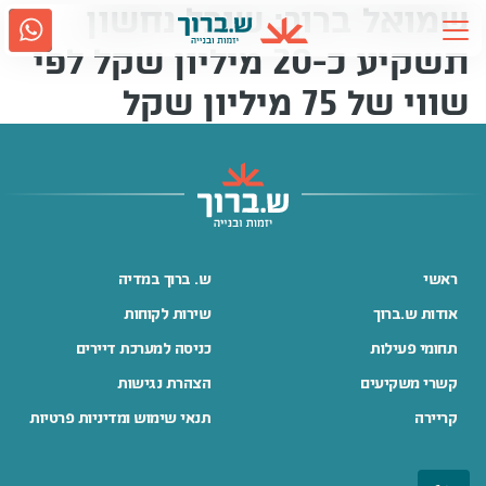
שמואל ברוך: שובל נחשון
Ski
t
תשקיע כ-20 מיליון שקל לפי
conten
שווי של 75 מיליון שקל
אודות ש.ברוך
2917
גם בווטסאפ
נווטו אלינו
תחומי פעילות
קשרי משקיעים
ראשי
ש. ברוך במדיה
אודות ש.ברוך
שירות לקוחות
מדיה
תחומי פעילות
כניסה למערכת דיירים
קשרי משקיעים
הצהרת נגישות
קריירה
קריירה
תנאי שימוש ומדיניות פרטיות
שירות לקוחות