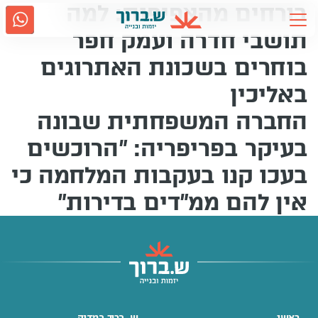
בורחים מהצפיפות: למה
Ski
t
תושבי חדרה ועמק חפר
conten
בוחרים בשכונת האתרוגים
אודות ש.ברוך
2917
באליכין
גם בווטסאפ
נווטו אלינו
החברה המשפחתית שבונה
תחומי פעילות
בעיקר בפריפריה: "הרוכשים
קשרי משקיעים
בעכו קנו בעקבות המלחמה כי
אין להם ממ"דים בדירות"
מדיה
קריירה
שירות לקוחות
ראשי
ש. ברוך במדיה