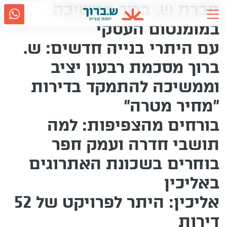
חברת ש. ברוך ממשיכה
Ski
t
במומנטום העסקי
conten
עם היתרי בנייה חדשים: ש.
אודות ש.ברוך
2917
ברוך מסכמת רבעון יציב
גם בווטסאפ
נווטו אלינו
וממשיכה להתמקד בדירות
תחומי פעילות
"מחיר מטרה"
קשרי משקיעים
בורחים מהצפיפות: למה
תושבי חדרה ועמק חפר
מדיה
בוחרים בשכונת האתרוגים
באליכין
קריירה
אליכין: היתר לפרויקט של 52
דירות
שירות לקוחות