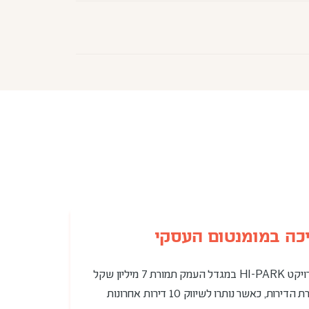
כה במומנטום העסקי
מוכרת את השטחים המסחריים בפרויקט HI-PARK במגדל העמק תמורת 7 מיליון שקל
(כולל מע"מ) | במקביל, נמשכת מכירת הדירות, כאשר נותרו לשיווק 10 דירות אחרונות