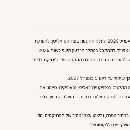
קבלת היתר בנייה בפרויקט אליכין: במרץ 26 התקבלו היתרי בניה מלאים ל- 4 מגרשים מתוך 7 המגרשים בפרויקט, במהלך חודש אפריל 2026 החלה ההקמה בפרויקט אליכין, להערכת
ך שני המתחמים שבפרויקט. להערכת החברה, תחילת ההקמה של הפרויקט צפויה
ימים אלו את ההקמה בפרויקטים באליכין ובאופקים. סיימנו את
 החברה. פרויקט אלעד רחביה – השלב החדש, צפוי
 במחיר מטרה, וביצוע עצמי מהיר של הפרויקטים, מה
שקיעים וללקוחותינו".