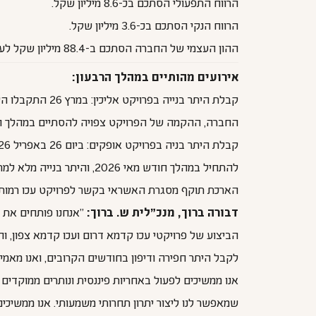
הרווח התפעולי הסתכם בכ-8.6 מיליון שקל.
הרווח הנקי הסתכם בכ-3.6 מיליון שקל.
ההון העצמי של החברה הסתכם ב-88.4 מיליון שקל לעומת כ-84.7 מיליון שקל ברבעון הקודם.
אירועים מהותיים במהלך הרבעון:
החברה, ההקמה של הפרויקט צפויה להסתיים במהלך הרבעון השני לשנת 2028. היתרי בניה מלאים לשלושת המגרשים הנוספים צפוי
להתחיל במהלך חודש מאי 2026, והיתר בנייה מלא למתחם הנוסף צפוי להתקבל במהלך הרבעון השני לשנת 2026.
הארכת תוקף מסגרת האשראי בקשר לפרויקט עכו רמות ים: ביום 27 באפריל 2026 הוארך תוקף מסגרת האשראי ב- 12 חודשים כך שיחול עד
דבורה ברוך, מנכ"לית ש. ברוך:
הביצוע של פרויקטי עכו קדמא דרום ועכו קדמא צפון, 
לקבל היתר חפירה ודיפון בחודשים הקרובים, ואנו מאמינים 
אנו ממשיכים לפעול באחריות פיננסית ונותרים ממוקדים
שמאפשר לנו ליצור יתרון תחרותי משמעותי. אנו ממשיכי