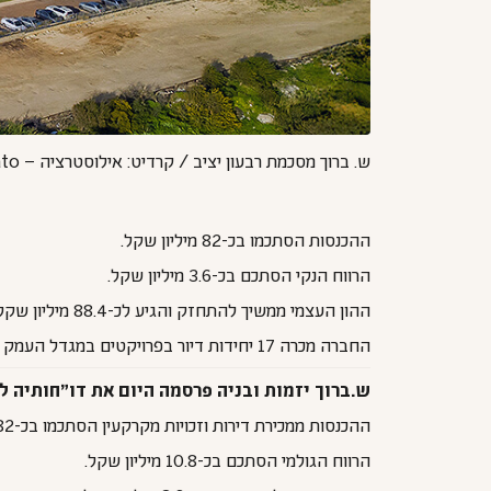
ש. ברוך מסכמת רבעון יציב / קרדיט: אילוסטרציה – Envato®
ההכנסות הסתכמו בכ-82 מיליון שקל.
הרווח הנקי הסתכם בכ-3.6 מיליון שקל.
ההון העצמי ממשיך להתחזק והגיע לכ-88.4 מיליון שקל.
החברה מכרה 17 יחידות דיור בפרויקטים במגדל העמק ואליכין.
ש.ברוך יזמות ובניה פרסמה היום את דו"חותיה לרבעו
ההכנסות ממכירת דירות וזכויות מקרקעין הסתכמו בכ-82 מיליון שקל. ההכנסות כוללות הכנסות מהפרויקטים "אלעד רחביה", מגדל העמק וכן עכו "קדמא – צפון ודרום".
הרווח הגולמי הסתכם בכ-10.8 מיליון שקל.