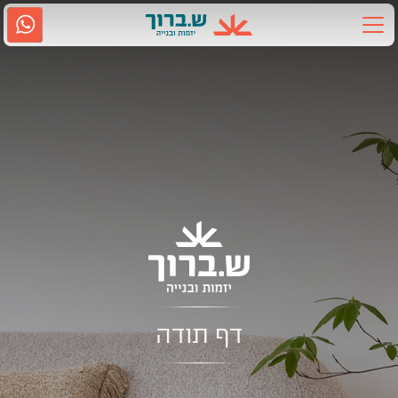
Ski
t
conten
אודות ש.ברוך
2917
גם בווטסאפ
נווטו אלינו
תחומי פעילות
קשרי משקיעים
מדיה
קריירה
דף תודה
שירות לקוחות